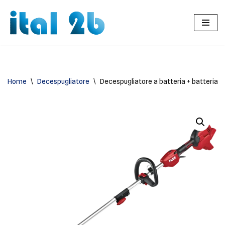
Vai
al
contenuto
Home
\
Decespugliatore
\
Decespugliatore a batteria + batteria 