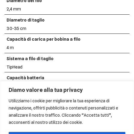
Diametro del filo
2,4 mm
Diametro di taglio
30-35 cm
Capacità di carica per bobina a filo
4 m
Sistema a filo di taglio
TipHead
Capacità batteria
2,5 / 5,0 / 8,0 Ah
Diamo valore alla tua privacy
Tensione batteria
Utilizziamo i cookie per migliorare la tua esperienza di
18 V
navigazione, offrirti pubblicità o contenuti personalizzati e
analizzare il nostro traffico. Cliccando “Accetta tutti”,
Dimensioni LxLaxA
acconsenti al nostro utilizzo dei cookie.
1665 x 235 x 170 mm