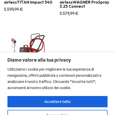
airlessTITAN Impact 540
airlessWAGNER ProSpray
3.25 Connect
5.599,99
€
5.579,99
€
Diamo valore alla tua privacy
Utilizziamo i cookie per migliorare la tua esperienza di
navigazione, offrirti pubblicità o contenuti personalizzati e
analizzare il nostro traffico. Cliccando “Accetta tutti”,
acconsenti al nostro utilizzo dei cookie.
Pompa a pistone airless
TITAN Impact 740
7.099,00
€
Accettare tutto