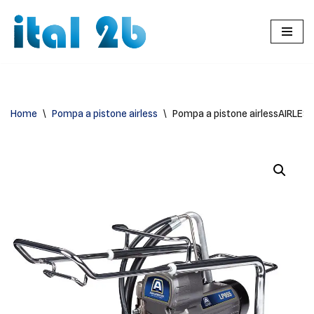
Vai
al
contenuto
Home
\
Pompa a pistone airless
\
Pompa a pistone airlessAIRLE