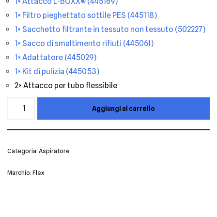
1× Attacco L-BOXX® (445169)
1× Filtro pieghettato sottile PES (445118)
1× Sacchetto filtrante in tessuto non tessuto (502227)
1× Sacco di smaltimento rifiuti (445061)
1× Adattatore (445029)
1× Kit di pulizia (445053)
2× Attacco per tubo flessibile
Aggiungi al carrello
Categoria:
Aspiratore
Marchio:
Flex