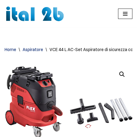
Vai
al
contenuto
Home
\
Aspiratore
\
VCE 44 L AC-Set Aspiratore di sicurezza con fu