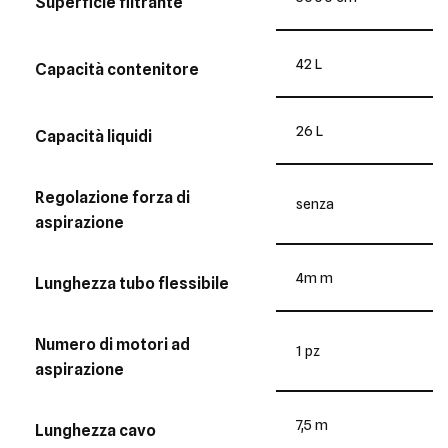
Superficie filtrante
42 L
Capacità contenitore
26 L
Capacità liquidi
Regolazione forza di
senza
aspirazione
4m m
Lunghezza tubo flessibile
Numero di motori ad
1 pz
aspirazione
7,5 m
Lunghezza cavo